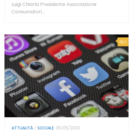
Luigi Chiarla Presidente Associazione
Consumatori...
0
ATTUALITÀ
/
SOCIALE
05/05/2020