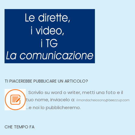
TI PIACEREBBE PUBBLICARE UN ARTICOLO?
Scrivilo su
word
o
writer
, metti una
foto e il
tuo nome, inviacelo a:
ilmondocheiosono@beezzup.com
...e noi lo pubblicheremo.
CHE TEMPO FA