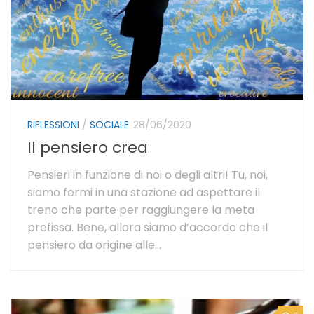
RIFLESSIONI
/
SOCIALE
28/06/2020
Il pensiero crea
Pensieri in funzione di noi o degli altri! Tu, noi,
siamo fermi in una stazione ad aspettare il
treno che parte per raggiungere la meta
prefissa. Bene, allora siamo d’accordo che il
pensiero da origine alle...