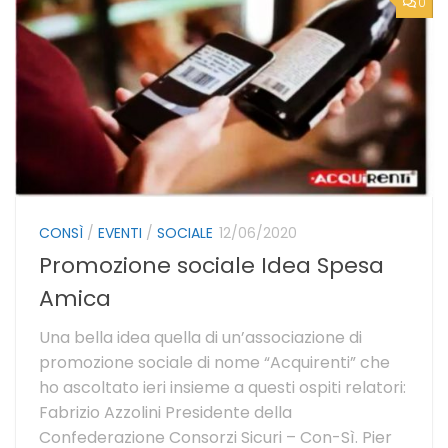
0
CONSÌ
/
EVENTI
/
SOCIALE
12/06/2020
Promozione sociale Idea Spesa
Amica
Una bella idea quella di un’associazione di
promozione sociale di nome “Acquirenti” che
ho ascoltato ieri insieme a questi ospiti relatori:
Fabrizio Azzolini Presidente della
Confederazione Consorzi Sicuri – Con-Sì. Pier