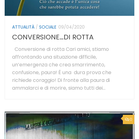
ATTUALITÀ
/
SOCIALE
09/04/2020
CONVERSIONE…DI ROTTA
Conversione di rotta Cari amici, stiamo
affrontando una situazione difficile,
un’emergenza che crea smarrimento,
confusione, paura! É una dura prova che
richiede coraggio! Di fronte alla paura di
ammalarci e di morire, siamo tutti dei...
0