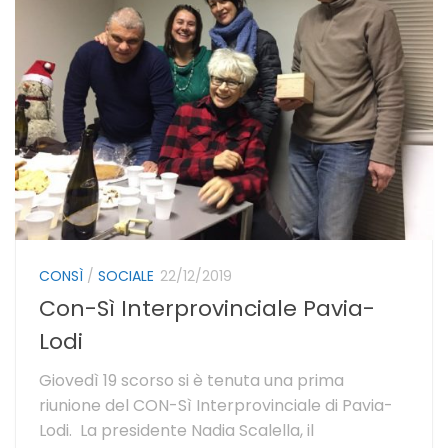
CONSÌ
/
SOCIALE
22/12/2019
Con-Sì Interprovinciale Pavia-
Lodi
Giovedì 19 scorso si è tenuta una prima
riunione del CON-Sì Interprovinciale di Pavia-
Lodi. La presidente Nadia Scalella, il