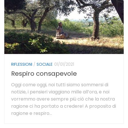
RIFLESSIONI
/
SOCIALE
01/01/2021
Respiro consapevole
Oggi come oggi, noi tutti siamo sommersi di
notizie, i pensieri viaggiano mille all’ora, e noi
vorremmo avere sempre più ciò che la nostra
ragione ci ha portato a credere! A proposito di
ragione e respiro...