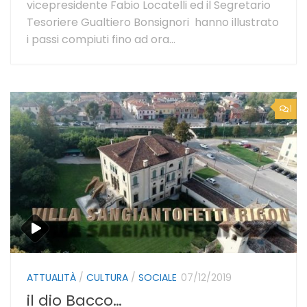
vicepresidente Fabio Locatelli ed il Segretario
Tesoriere Gualtiero Bonsignori hanno illustrato
i passi compiuti fino ad ora...
1
ATTUALITÀ
/
CULTURA
/
SOCIALE
07/12/2019
il dio Bacco…