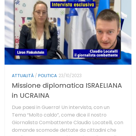
ATTUALITÀ
/
POLITICA
23/10/2023
Missione diplomatica ISRAELIANA
in UCRAINA
Due paesi in Guerra! Un intervista, con un
Tema “Molto caldo”, come dice il nostro
Giornalista Combattente Claudio Locatelli, con
domande scomode dettate da cittadini che