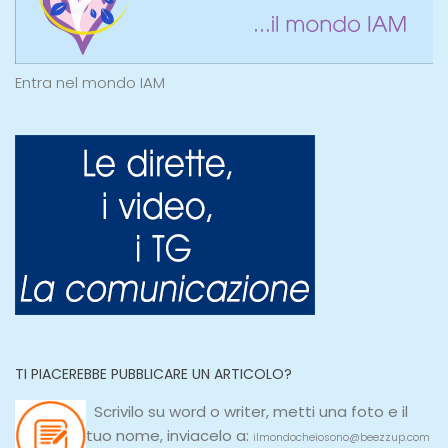
Entra nel mondo IAM
TI PIACEREBBE PUBBLICARE UN ARTICOLO?
Scrivilo su
word
o
writer
, metti una
foto e il
tuo nome, inviacelo a:
ilmondocheiosono@beezzup.com