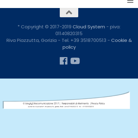
* Copyright © 2017-2019
Cloud System
- piva:
01140820315
Riva Piazzutta, Gorizia - Tel. +39 3518700513 -
Cookie &
policy