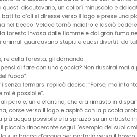
 questi discutevano, un colibrì minuscolo e delica
 battito d’ali si diresse verso il lago e prese una p
a nel becco. Veloce tornò indietro e lasciò cadere
la foresta invasa dalle fiamme e dal gran fumo ne
tri animali guardavano stupiti e quasi divertiti da ta
.
ne, re della foresta, gli domandò:
pensi di fare con una goccia? Non riuscirai mai a 
del fuoco”
ibrì senza fermarsi replicò deciso: “Forse, ma intant
e mi è possibile”.
ali parole, un elefantino, che era rimasto in dispar
 corse verso il lago e aspirò con la piccola pro
 più acqua possibile e la spruzzò su un arbusto i
il piccolo rinoceronte seguì l’esempio dei suoi ami
 la sua bocca d’acqua per portarla verso il bosco.