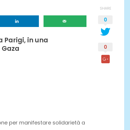
SHARE
0
a Parigi, in una
0
i Gaza
one per manifestare solidarietà a