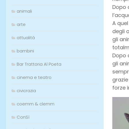
Dopo q
animali
l’acqu
A quel 
arte
degli a
attualità
gli an
totalm
bambini
Dopo a
gli an
Bar Trattoria Al Poeta
sempre
cinema e teatro
grazie
forze 
civicrazia
coemm & clemm
ConSì