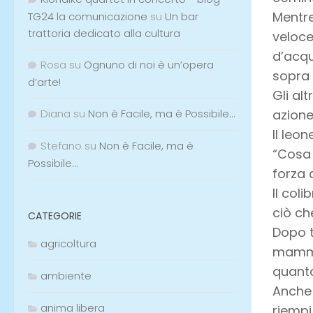
Mentre
TG24 la comunicazione
su
Un bar
trattoria dedicato alla cultura
veloce
d’acqu
Rosa
su
Ognuno di noi è un’opera
sopra 
d’arte!
Gli al
Diana
su
Non è Facile, ma è Possibile…
azione
Il leo
Stefano
su
Non è Facile, ma è
“Cosa 
Possibile…
forza 
Il col
ciò ch
CATEGORIE
Dopo t
agricoltura
mamma,
quanta
ambiente
Anche 
anima libera
riempi