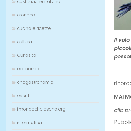
costituzione italiana
cronaca
cucina e ricette
Il vol
cultura
piccol
Curiosità
posson
economia
enogastronomia
ricord
eventi
MAI M
ilmondocheiosono.org
alla p
informatica