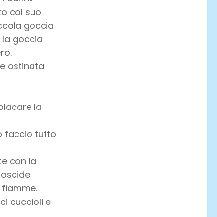
to col suo
iccola goccia
 la goccia
ro.
le ostinata
placare la
o faccio tutto
te con la
boscide
n fiamme.
ci cuccioli e