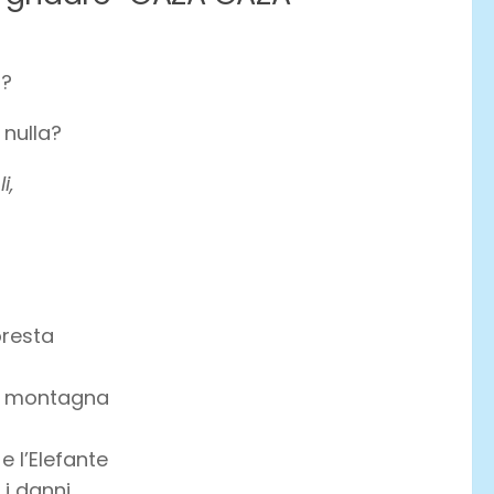
a?
 nulla?
i,
oresta
la montagna
 e l’Elefante
i danni.