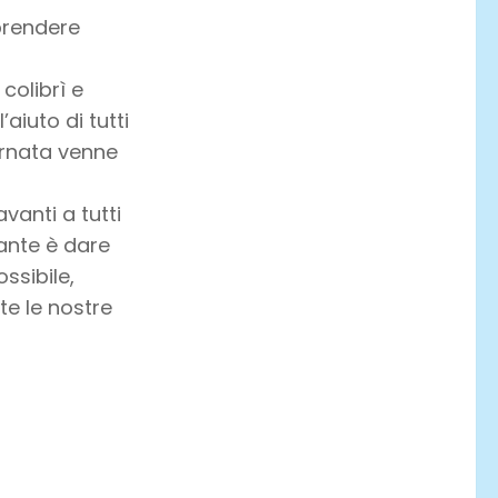
 prendere
 colibrì e
’aiuto di tutti
ornata venne
vanti a tutti
tante è dare
ssibile,
e le nostre