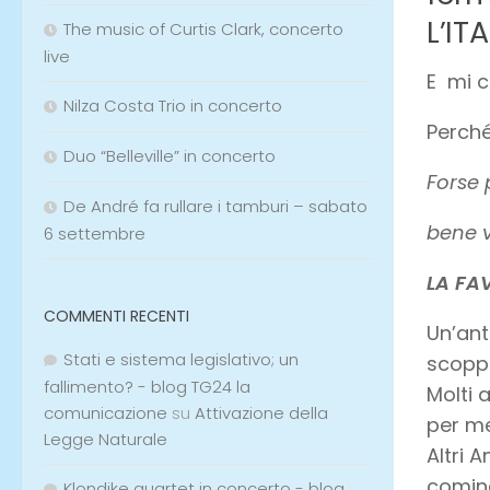
L’ITA
The music of Curtis Clark, concerto
live
E mi c
Nilza Costa Trio in concerto
Perché
Duo “Belleville” in concerto
Forse 
De André fa rullare i tamburi – sabato
bene v
6 settembre
LA FAV
COMMENTI RECENTI
Un’ant
Stati e sistema legislativo; un
scoppi
fallimento? - blog TG24 la
Molti 
comunicazione
su
Attivazione della
per me
Legge Naturale
Altri A
cominc
Klondike quartet in concerto - blog