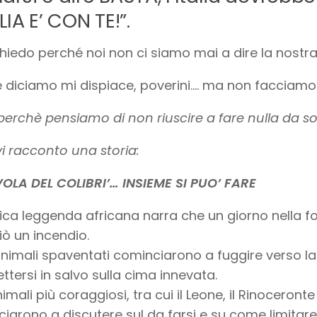
LIA E’ CON TE!”.
hiedo perché noi non ci siamo mai a dire la nostr
 diciamo mi dispiace, poverini…. ma non facciamo
perchè pensiamo di non riuscire a fare nulla da sol
i racconto una storia:
OLA DEL COLIBRI’… INSIEME SI PUO’ FARE
ica leggenda africana narra che un giorno nella f
ò un incendio.
animali spaventati cominciarono a fuggire verso 
ttersi in salvo sulla cima innevata.
nimali più coraggiosi, tra cui il Leone, il Rinoceronte
iarono a discutere sul da farsi e su come limitare 