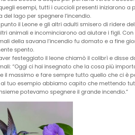
uegli esempi, tutti i cuccioli presenti iniziarono a
a del lago per spegnere l’incendio.
punto il Leone e gli altri adulti smisero di ridere del
ltri animali e incominciarono ad aiutare i figli. Con l
imali della savana l’incendio fu domato e a fine gi
ente spento.
ver festeggiato il leone chiamò il colibrì e disse da
imali: “Oggi ci hai insegnato che la cosa più impor
 il massimo e fare sempre tutto quello che ci è po
 al tuo esempio abbiamo capito che mettendo tutt
insieme potevamo spegnere il grande incendio.”