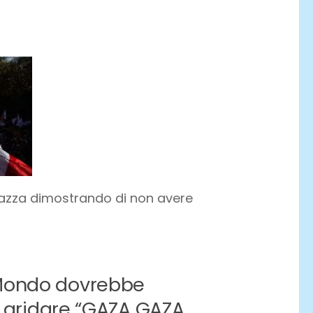
piazza dimostrando di non avere
 Mondo dovrebbe
be gridare “GAZA GAZA