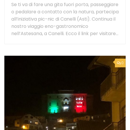
Se ti va di fare una gita fuori porta, passeggiare
o pedalare a contatto con la natura, partecipa
all’iniziativa pic-nic di Canelli (Asti). Continua il
nostro viaggio eno-gastronomico
nell’Astesana, a Canelli. Ecco il link per visitare...
0