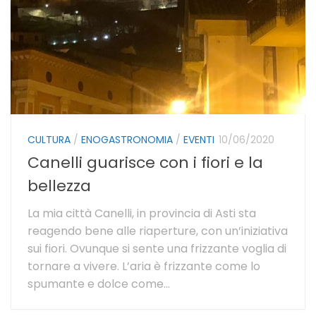
CULTURA
/
ENOGASTRONOMIA
/
EVENTI
10/06/2020
Canelli guarisce con i fiori e la
bellezza
La mia città Canelli, in provincia di Asti sta
reagendo bene alle riaperture, con un’iniziativa
sui fiori. Ovunque si sente una frizzante voglia di
tornare a vivere. L’aria è frizzante come lo
spumante e dolce come...