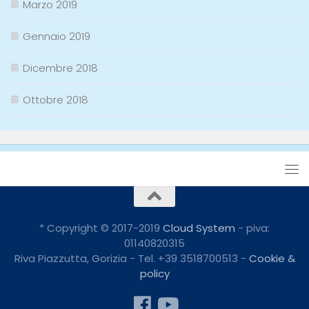
Marzo 2019
Gennaio 2019
Dicembre 2018
Ottobre 2018
* Copyright © 2017-2019
Cloud System
- piva:
01140820315
Riva Piazzutta, Gorizia - Tel. +39 3518700513 -
Cookie &
policy