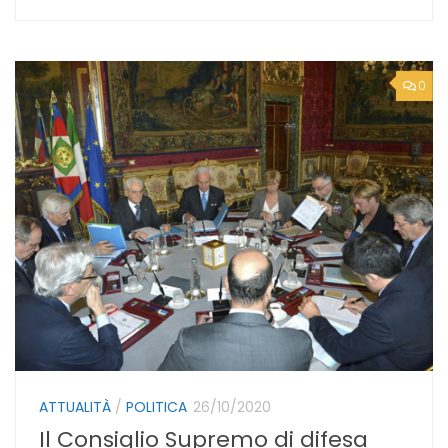
0
ATTUALITÀ
/
POLITICA
26/10/2020
Il Consiglio Supremo di difesa