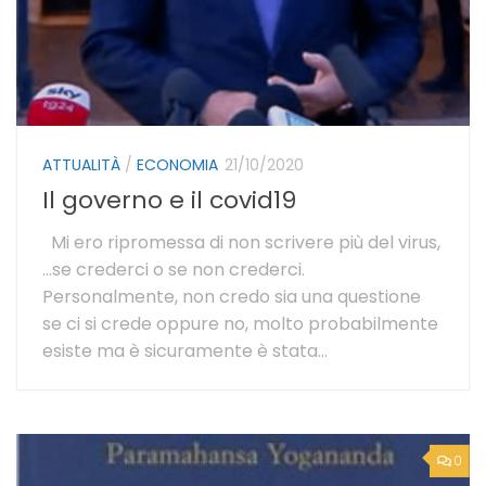
ATTUALITÀ
/
ECONOMIA
21/10/2020
Il governo e il covid19
Mi ero ripromessa di non scrivere più del virus,
…se crederci o se non crederci.
Personalmente, non credo sia una questione
se ci si crede oppure no, molto probabilmente
esiste ma è sicuramente è stata...
0