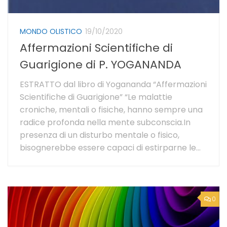
MONDO OLISTICO
19/10/2020
Affermazioni Scientifiche di
Guarigione di P. YOGANANDA
ESTRATTO dal libro di Yogananda “Affermazioni
Scientifiche di Guarigione” “Le malattie
croniche, mentali o fisiche, hanno sempre una
radice profonda nella mente subconscia.In
presenza di un disturbo mentale o fisico,
bisognerebbe essere capaci di estirparne le...
0