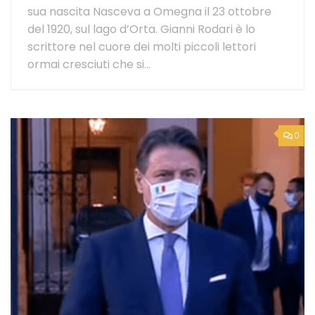
sua nascita Nasceva a Omegna il 23 ottobre
del 1920, sul lago d’Orta. Gianni Rodari è lo
scrittore nel cuore dei molti piccoli lettori
ormai cresciuti che si...
0