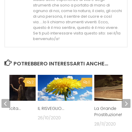
strumenti che sono a portata di mano di
ognuno di noi, come la natura, il cielo, gli occhi
di una persona, il sentire del cuore e così
via.....Io li chiamo strumenti viventi. Ecco,
questo è il mio sentire, questo è il mio vivere.
Se ti può interessare visita questo sito: sei il/la
benvenuto/a!
POTREBBERO INTERESSARTI ANCHE...
2
0
 e l’Uscita…
IL RISVEGLIO…
La Grande
Prostituzione!
21
26/10/2020
28/11/2020