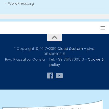
WordPress.org
* Copyright © 2017-2019
Cloud System
- piva:
01140820315
Riva Piazzutta, Gorizia - Tel. +39 3518700513 -
Cookie &
policy