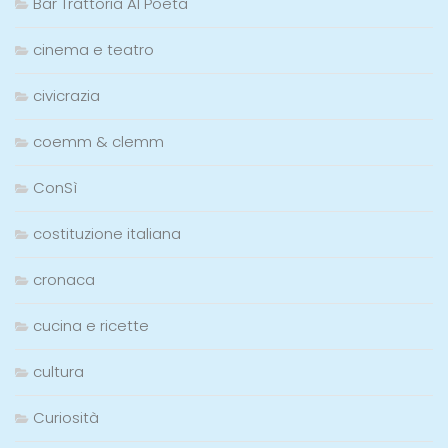
Bar Trattoria Al Poeta
cinema e teatro
civicrazia
coemm & clemm
ConSì
costituzione italiana
cronaca
cucina e ricette
cultura
Curiosità