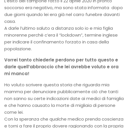
L’esito del tampone fatto il 22 aprile 2020 in pronto
soccorso era negativo, ma sono stata informata dopo
due giorni quando lei era già nel carro funebre davanti
casa.
A darle l’ultimo saluto a distanza solo io e mia figlia
minorenne perché c’era il “lockdown”, termine inglese
per indicare il confinamento forzato in casa della
popolazione.
Vorrei tanto chiederle perdono per tutto questo e
darle quell’abbraccio che lei avrebbe voluto e ora
mi manca!
Ho voluto scrivere questa storia che riguarda mia
mamma per denunciare pubblicamente ciò che tanti
non sanno su certe indicazioni date ai medici di famiglia
e che hanno causato la morte di migliaia di persone
come lei.
Con la speranza che qualche medico prenda coscienza
e torni a fare il proprio dovere ragionando con la propria