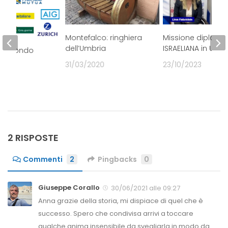
Montefalco: ringhiera
Missione diploma
dell’Umbria
ISRAELIANA in UCRA
dal mondo
ivo.
31/03/2020
23/10/2023
020
2 RISPOSTE
Commenti
2
Pingbacks
0
Giuseppe Corallo
30/06/2021 alle 09:27
Anna grazie della storia, mi dispiace di quel che è
successo. Spero che condivisa arrivi a toccare
qualche anima insensibile da svegliarla in modo da