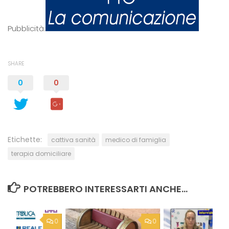
Pubblicità:
SHARE
0
0
Etichette:
cattiva sanità
medico di famiglia
terapia domiciliare
POTREBBERO INTERESSARTI ANCHE...
0
0