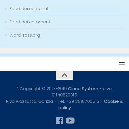
Feed dei contenuti
Feed dei commenti
WordPress.org
* Copyright © 2017-2019
Cloud System
- piva:
01140820315
Riva Piazzutta, Gorizia - Tel. +39 3518700513 -
Cookie &
policy