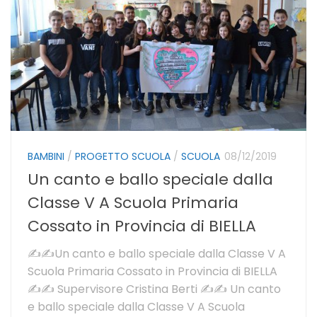
BAMBINI
/
PROGETTO SCUOLA
/
SCUOLA
08/12/2019
Un canto e ballo speciale dalla
Classe V A Scuola Primaria
Cossato in Provincia di BIELLA
✍✍Un canto e ballo speciale dalla Classe V A
Scuola Primaria Cossato in Provincia di BIELLA
✍✍ Supervisore Cristina Berti ✍✍ Un canto
e ballo speciale dalla Classe V A Scuola