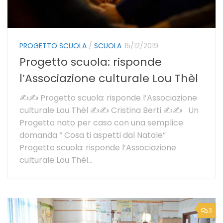
PROGETTO SCUOLA
/
SCUOLA
15/12/2019
Progetto scuola: risponde
l’Associazione culturale Lou Thèl
✍✍ Progetto scuola: risponde l’Associazione
culturale Lou Thèl ✍✍ Cristina Berti ✍✍ Un
Progetto nato per caso con una semplice
domanda “ Cosa ti aspetti dal Natale”
Progetto scuola: risponde l’Associazione
culturale Lou Thèl...
3