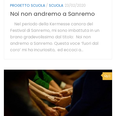
PROGETTO SCUOLA
/
SCUOLA
23/02/2020
Noi non andremo a Sanremo
Nel periodo della Kermesse canora del
Festival di Sanremo, mi sono imbattuta in un
brano gradevolissimo dal titolo: Noi non
andremo a Sanremo. Questa voce ‘fuori dal
coro’ mi ha incuriosito, ed eccoci a...
0