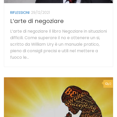
RIFLESSIONI
29/12/2021
L’arte di negoziare
L’arte di negoziare Il libro Negoziare in situazioni
difficili. Come superare il no e ottenere un si,
scritto da William Ury è un manuale pratico,
pieno di consigli precisi e utili nel mettere a
fuoco le...
0