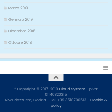
Marzo 2019
Gennaio 2019
Dicembre 2018
Ottobre 2018
* Copyright © 2017-2019
Cloud System
- piva:
01140820315
Riva Piazzutta, Gorizia - Tel. +39 3518700513 -
Cookie &
policy