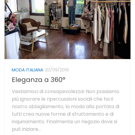
MODA ITALIANA
20/09/2019
Eleganza a 360°
Vestiamoci di consapevolezza! Non possiamo
più ignorare le ripercussioni sociali che ha il
nostro abbigliamento, la moda alla portata di
tutti crea nuove forme di sfruttamento e di
inquinamento. Finalmente un negozio dove si
può iniziare...