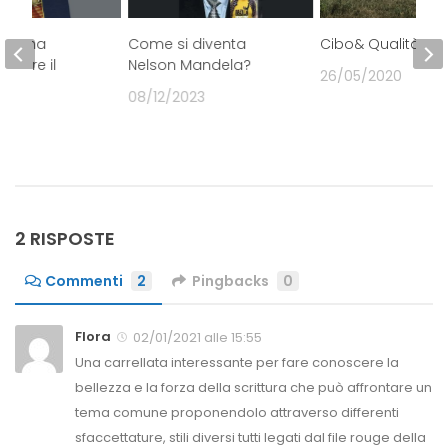
ò – una
Come si diventa
Cibo& Qualità!
oltre il
Nelson Mandela?
26/05/2020
08/12/2023
1
2 RISPOSTE
Commenti
2
Pingbacks
0
Flora
02/01/2021 alle 15:55
Una carrellata interessante per fare conoscere la
bellezza e la forza della scrittura che può affrontare un
tema comune proponendolo attraverso differenti
sfaccettature, stili diversi tutti legati dal file rouge della