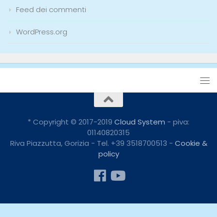
Feed dei commenti
WordPress.org
* Copyright © 2017-2019
Cloud System
- piva:
01140820315
Riva Piazzutta, Gorizia - Tel. +39 3518700513 -
Cookie &
policy