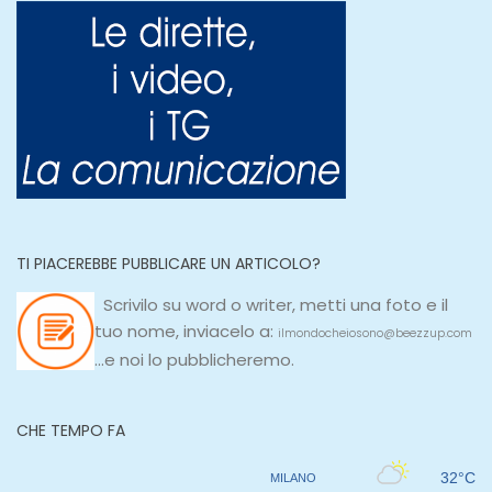
TI PIACEREBBE PUBBLICARE UN ARTICOLO?
Scrivilo su
word
o
writer
, metti una
foto e il
tuo nome, inviacelo a:
ilmondocheiosono@beezzup.com
...e noi lo pubblicheremo.
CHE TEMPO FA