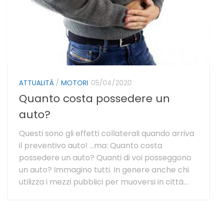
ATTUALITÀ
/
MOTORI
05/04/2020
Quanto costa possedere un
auto?
Questi sono gli effetti collaterali quando arriva
il preventivo auto! …ma: Quanto costa
possedere un auto? Quanti di voi posseggono
un auto? Immagino tutti. In genere anche chi
utilizza i mezzi pubblici per muoversi in città...