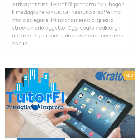
Arriva per tutti il Patch01 prodotto da Chogan:
il medaglione MAGICO!! Nessuno si sofferma
mai a spiegare il funzionamento di questo
straordinario oggetto. Oggi voglio dedicargli
del tempo per metterlo in evidenza cosa che
non fa...
0