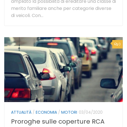
ampliato la possibilità di ereditare una classe di
merito familiare anche per categorie diverse
di veicoli. Con...
0
ATTUALITÀ
/
ECONOMIA
/
MOTORI
03/04/2020
Proroghe sulle coperture RCA