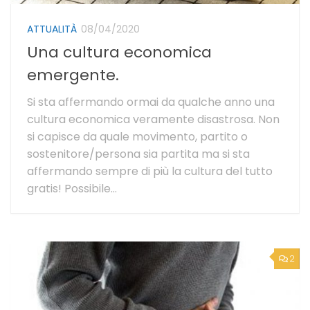
ATTUALITÀ
08/04/2020
Una cultura economica
emergente.
Si sta affermando ormai da qualche anno una
cultura economica veramente disastrosa. Non
si capisce da quale movimento, partito o
sostenitore/persona sia partita ma si sta
affermando sempre di più la cultura del tutto
gratis! Possibile...
2