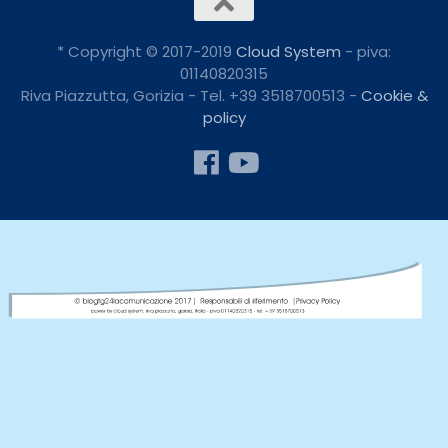
* Copyright © 2017-2019
Cloud System
- piva:
01140820315
Riva Piazzutta, Gorizia - Tel. +39 3518700513 -
Cookie &
policy