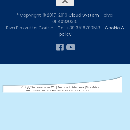
* Copyright © 2017-2019
Cloud System
- piva:
01140820315
Riva Piazzutta, Gorizia - Tel. +39 3518700513 -
Cookie &
policy