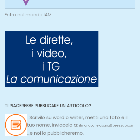
Entra nel mondo IAM
TI PIACEREBBE PUBBLICARE UN ARTICOLO?
Scrivilo su
word
o
writer
, metti una
foto e il
tuo nome, inviacelo a:
ilmondocheiosono@beezzup.com
...e noi lo pubblicheremo.