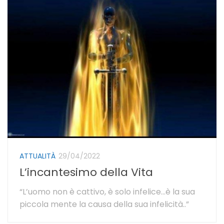
ATTUALITÀ
29/04/2022
L’incantesimo della Vita
“L’uomo non è cattivo, è solo infelice…è la sua
piccola mente la causa della sua infelicità..”