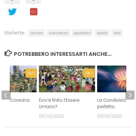
Etichette:
amore
coscienza
equilibrio
spirito
vita
POTREBBERO INTERESSARTI ANCHE...
0
2
l’onda Coreana
Dov’è finito l’Essere
La Condivisione, l
Umano?
perfetto.
21
05/03/2020
03/05/2020