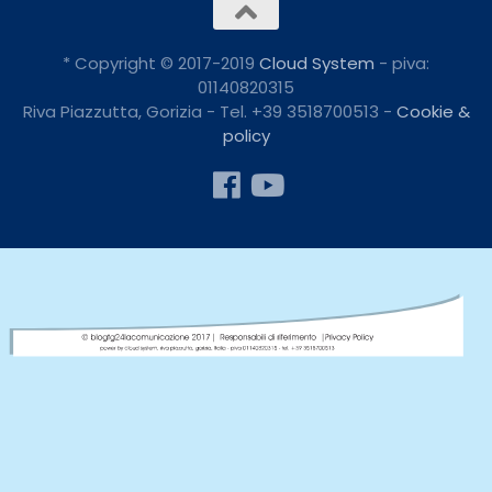
* Copyright © 2017-2019
Cloud System
- piva:
01140820315
Riva Piazzutta, Gorizia - Tel. +39 3518700513 -
Cookie &
policy