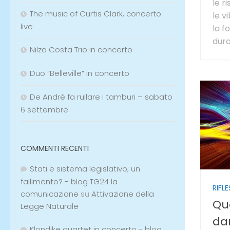
le r
The music of Curtis Clark, concerto
le v
live
la f
dura
Nilza Costa Trio in concerto
Duo “Belleville” in concerto
De André fa rullare i tamburi – sabato
6 settembre
COMMENTI RECENTI
Stati e sistema legislativo; un
fallimento? - blog TG24 la
RIFLE
comunicazione
su
Attivazione della
Qu
Legge Naturale
da
Klondike quartet in concerto - blog