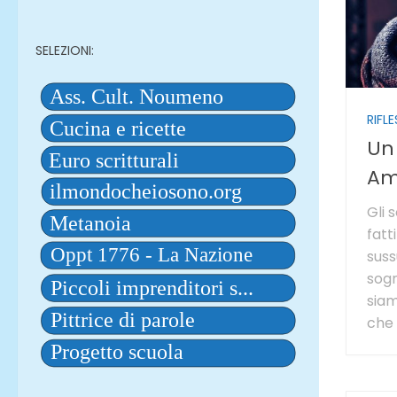
SELEZIONI:
RIFLE
Un
Am
Gli 
fatt
suss
sogn
siam
che 