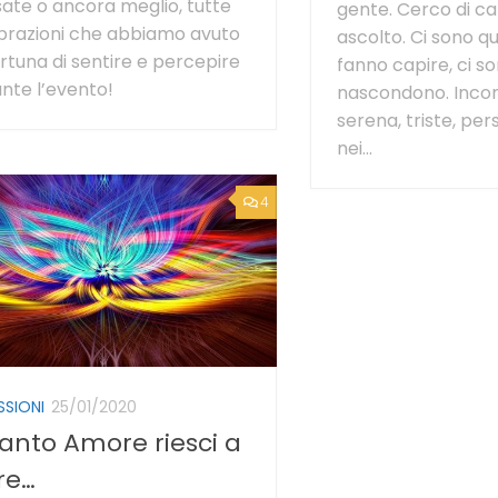
isate o ancora meglio, tutte
gente. Cerco di cap
ibrazioni che abbiamo avuto
ascolto. Ci sono que
ortuna di sentire e percepire
fanno capire, ci so
nte l’evento!
nascondono. Inco
serena, triste, per
nei...
4
SSIONI
25/01/2020
anto Amore riesci a
re…