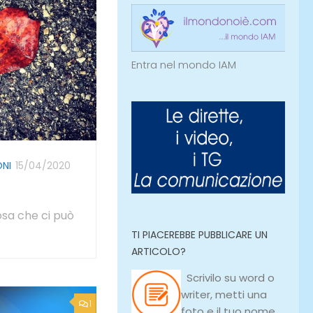
Entra nel mondo IAM
ONI
15/04/2020
osa che ci può
TI PIACEREBBE PUBBLICARE UN
ARTICOLO?
Scrivilo su
word
o
writer
, metti una
1
foto e il tuo nome,