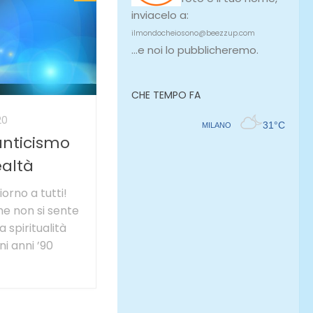
inviacelo a:
ilmondocheiosono@beezzup.com
...e noi lo pubblicheremo.
CHE TEMPO FA
20
nticismo
ealtà
a tutti!
he non si sente
a spiritualità
ni anni ’90