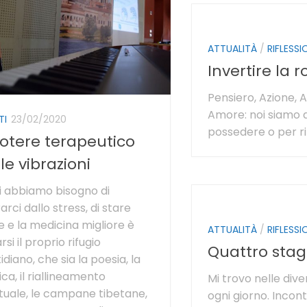
ATTUALITÀ
/
RIFLESSI
Invertire la r
Pensiero, Azione,
Amore: noi siamo q
TI
23/02/2020
possedere o per ri
potere terapeutico
le vibrazioni
i abbiamo bisogno di
rarci dallo stress, di stare
 e la medicina migliore è
ATTUALITÀ
/
RIFLESSI
rsi il proprio rifugio
Quattro stag
idiano, che sia la poesia, la
ca, il riallineamento
Mi trovo nelle dive
ituale, le campane tibetane,
ogni giorno. Incon