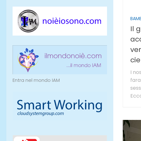
BAMB
Il 
ac
ver
cie
I nos
fara
Entra nel mondo IAM
sess
Ecco