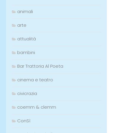
animali
arte
attualità
bambini
Bar Trattoria Al Poeta
cinema e teatro
civicrazia
coemm & clemm
ConSì