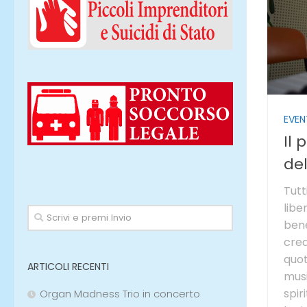
EVEN
Il 
del
Tutt
libe
bene
crea
quot
ARTICOLI RECENTI
musi
spir
Organ Madness Trio in concerto