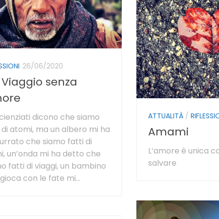
SSIONI
26/06/2020
 Viaggio senza
ore
ATTUALITÀ
/
RIFLESSI
scienziati dicono che siamo
i di atomi, ma un albero mi ha
Amami
urrato che siamo fatti di
L’amore è unica c
i, un’onda mi ha detto che
salvare
o fatti di viaggi, un bambino
gioca con le fate mi...