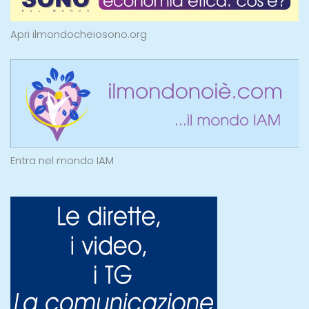
Apri ilmondocheiosono.org
Entra nel mondo IAM