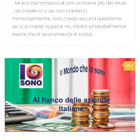
Mi ero ripromessa di non scrivere più del virus,
…se crederci o se non crederci.
Personalmente, non credo sia una questione
se ci si crede oppure no, molto probabilmente
esiste ma è sicuramente è stata...
0