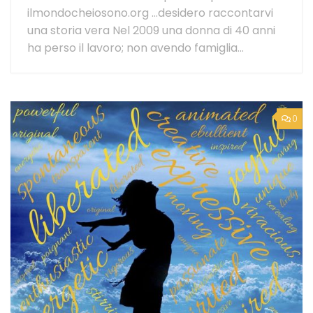
ilmondocheiosono.org …desidero raccontarvi
una storia vera Nel 2009 una donna di 40 anni
ha perso il lavoro; non avendo famiglia...
0