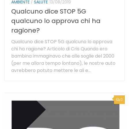
AMBIENTE
/
SALUTE
13/08/2019
Qualcuno dice STOP 5G
qualcuno lo approva chi ha
ragione?
Qualcuno dice STOP 5G qualcuno lo approva
chi ha ragione? Articolo di Cris Quando ero
bambina immaginavo che alle soglie del 2000
(per me allora tempo lontano), le nostre auto
avrebbero potuto mettere le ali e...
0