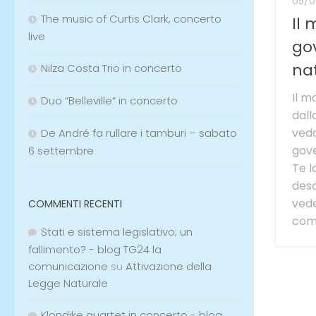
05/0
The music of Curtis Clark, concerto
Il
live
go
na
Nilza Costa Trio in concerto
Il m
Duo “Belleville” in concerto
dall
vedo
De André fa rullare i tamburi – sabato
gove
6 settembre
Te l
desc
vede
COMMENTI RECENTI
com
Stati e sistema legislativo; un
fallimento? - blog TG24 la
comunicazione
su
Attivazione della
Legge Naturale
Klondike quartet in concerto - blog