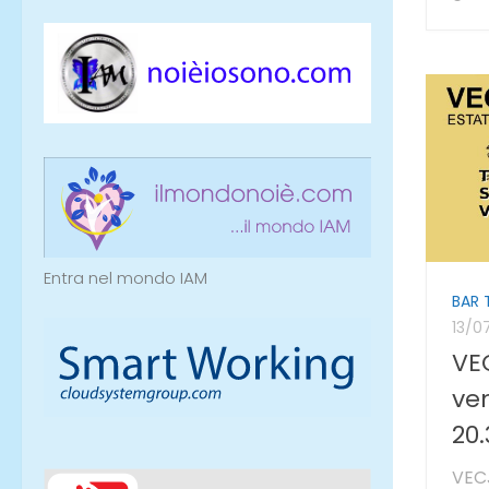
Entra nel mondo IAM
BAR 
13/0
VE
ven
20.
VECJ