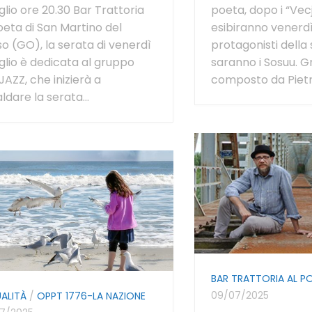
uglio ore 20.30 Bar Trattoria
poeta, dopo i “Vecj
oeta di San Martino del
esibiranno venerd
o (GO), la serata di venerdì
protagonisti della
uglio è dedicata al gruppo
saranno i Sosuu. 
AZZ, che inizierà a
composto da Pietr
aldare la serata...
BAR TRATTORIA AL P
09/07/2025
ALITÀ
/
OPPT 1776-LA NAZIONE