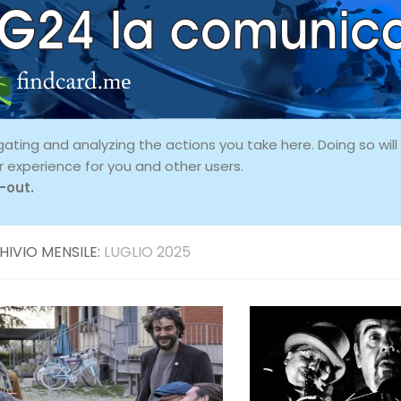
ing and analyzing the actions you take here. Doing so will p
r experience for you and other users.
-out.
HIVIO MENSILE:
LUGLIO 2025