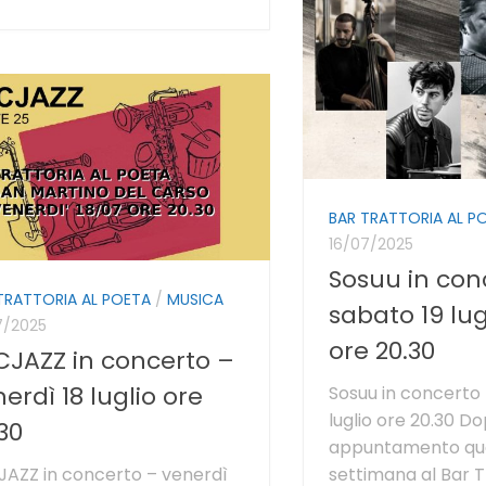
BAR TRATTORIA AL P
16/07/2025
Sosuu in con
TRATTORIA AL POETA
/
MUSICA
sabato 19 lug
7/2025
ore 20.30
CJAZZ in concerto –
erdì 18 luglio ore
Sosuu in concerto 
luglio ore 20.30 D
30
appuntamento que
AZZ in concerto – venerdì
settimana al Bar T