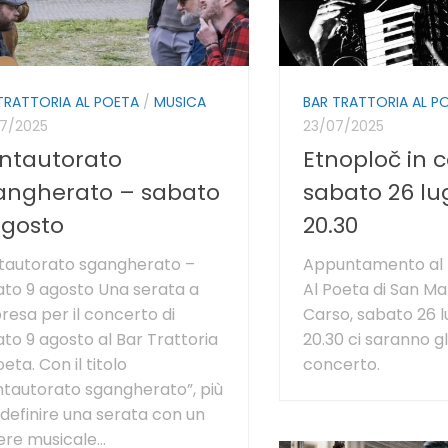
TRATTORIA AL POETA
/
MUSICA
BAR TRATTORIA AL P
7/2025
23/07/2025
ntautorato
Etnoploč in 
angherato – sabato
sabato 26 lug
agosto
20.30
tautorato sgangherato –
Appuntamento al B
to 9 agosto Una serata a
Al Poeta di San Ma
resa per il concerto di
Carso, sabato 26 lu
to 9 agosto al Bar Trattoria
20.30 ci saranno gl
oeta. Con il titolo
concerto.
tautorato sgangherato”, più
definire una serata con un
re musicale...