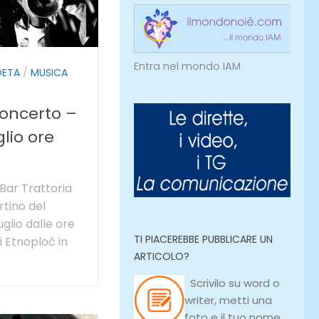
Entra nel mondo IAM
OETA
/
MUSICA
concerto –
lio ore
ar Trattoria
rtino del
glio dalle ore
TI PIACEREBBE PUBBLICARE UN
i Etnoploč in
ARTICOLO?
Scrivilo su
word
o
writer
, metti una
foto e il tuo nome,