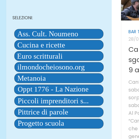
SELEZIONI:
BAR 
28/0
Ca
sg
9 
Can
saba
sorp
saba
Al P
“Can
che 
gene