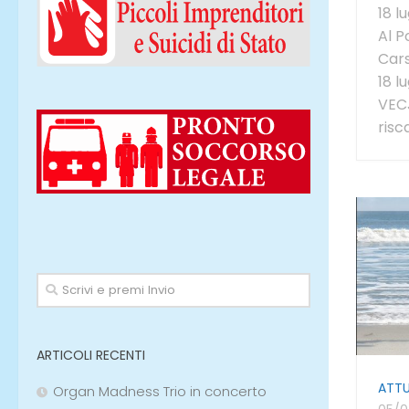
18 l
Al P
Cars
18 l
VECJ
risc
ARTICOLI RECENTI
ATTU
Organ Madness Trio in concerto