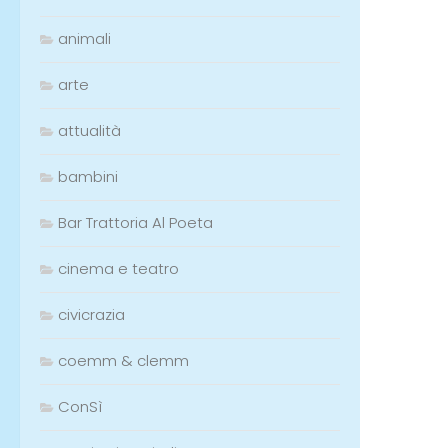
animali
arte
attualità
bambini
Bar Trattoria Al Poeta
cinema e teatro
civicrazia
coemm & clemm
ConSì