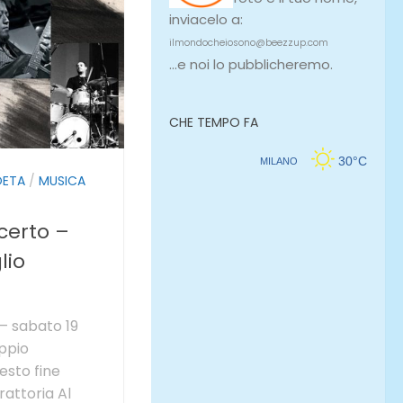
inviacelo a:
ilmondocheiosono@beezzup.com
...e noi lo pubblicheremo.
CHE TEMPO FA
OETA
/
MUSICA
certo –
lio
– sabato 19
oppio
sto fine
rattoria Al