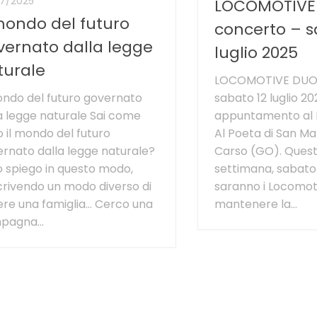
7/2025
LOCOMOTIVE 
 mondo del futuro
concerto – s
vernato dalla legge
luglio 2025
turale
LOCOMOTIVE DUO 
ondo del futuro governato
sabato 12 luglio 2
a legge naturale Sai come
appuntamento al B
 il mondo del futuro
Al Poeta di San Ma
rnato dalla legge naturale?
Carso (GO). Quest
o spiego in questo modo,
settimana, sabato 1
rivendo un modo diverso di
saranno i Locomot
re una famiglia… Cerco una
mantenere la...
pagna...