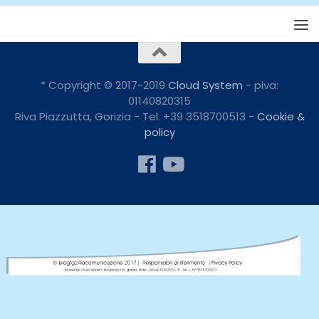
* Copyright © 2017-2019
Cloud System
- piva:
01140820315
Riva Piazzutta, Gorizia - Tel. +39 3518700513 -
Cookie &
policy