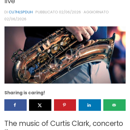
live
DI
CU7HLSPDUH
· PUBBLICATO
02/06/2026
· AGGIORNATO
02/06/2026
Sharing is caring!
The music of Curtis Clark, concerto