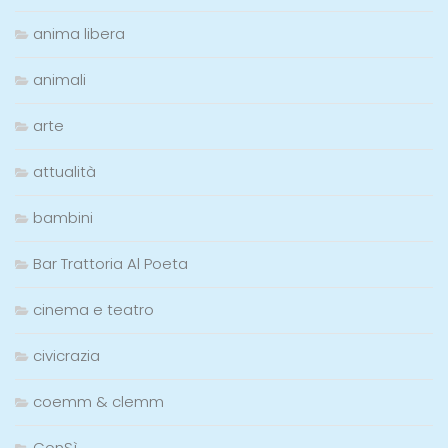
anima libera
animali
arte
attualità
bambini
Bar Trattoria Al Poeta
cinema e teatro
civicrazia
coemm & clemm
ConSì