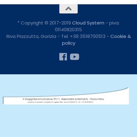
* Copyright © 2017-2019
Cloud System
- piva:
01140820315
Riva Piazzutta, Gorizia - Tel. +39 3518700513 -
Cookie &
policy