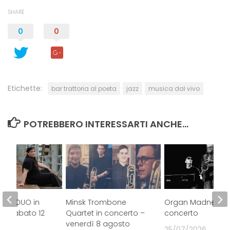
SHARE
0
0
Etichette:
bar trattoria al poeta
jazz
musica dal vivo
POTREBBERO INTERESSARTI ANCHE...
IVE DUO in
Minsk Trombone
Organ Madness Tr
 – sabato 12
Quartet in concerto –
concerto
25
venerdì 8 agosto
25/07/2026