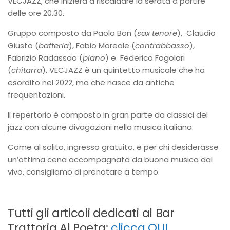
VECJAZZ, che inizierà a riscaldare la serata a partire
delle ore 20.30.
Gruppo composto da Paolo Bon (
sax tenore
), Claudio
Giusto (
batteria
), Fabio Moreale (
contrabbasso
),
Fabrizio Radassao (
piano
) e Federico Fogolari
(
chitarra
), VECJAZZ è un quintetto musicale che ha
esordito nel 2022, ma che nasce da antiche
frequentazioni.
Il repertorio è composto in gran parte da classici del
jazz con alcune divagazioni nella musica italiana.
Come al solito, ingresso gratuito, e per chi desiderasse
un’ottima cena accompagnata da buona musica dal
vivo, consigliamo di prenotare a tempo.
Tutti gli articoli dedicati al Bar
Trattoria Al Poeta:
clicca QUI