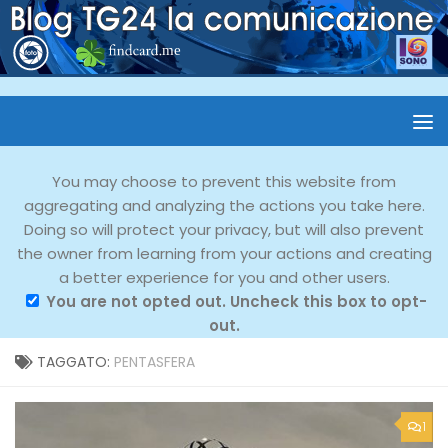
You may choose to prevent this website from
aggregating and analyzing the actions you take here.
Doing so will protect your privacy, but will also prevent
the owner from learning from your actions and creating
a better experience for you and other users.
You are not opted out. Uncheck this box to opt-
out.
TAGGATO:
PENTASFERA
1