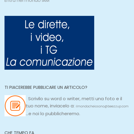
Entra nel mondo IAM
TI PIACEREBBE PUBBLICARE UN ARTICOLO?
Scrivilo su
word
o
writer
, metti una
foto e il
tuo nome, inviacelo a:
ilmondocheiosono@beezzup.com
...e noi lo pubblicheremo.
CHE TEMPO FA