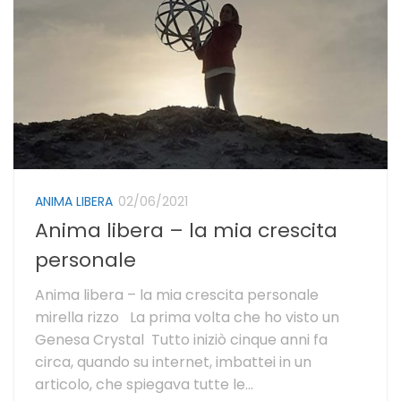
ANIMA LIBERA
02/06/2021
Anima libera – la mia crescita
personale
Anima libera – la mia crescita personale
mirella rizzo La prima volta che ho visto un
Genesa Crystal Tutto iniziò cinque anni fa
circa, quando su internet, imbattei in un
articolo, che spiegava tutte le...