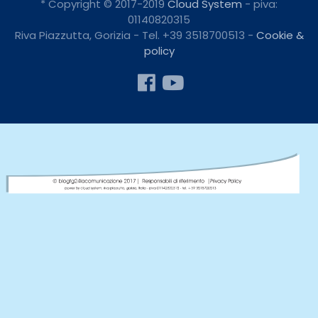
* Copyright © 2017-2019
Cloud System
- piva:
01140820315
Riva Piazzutta, Gorizia - Tel. +39 3518700513 -
Cookie &
policy