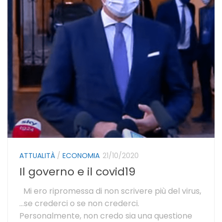
ATTUALITÀ
/
ECONOMIA
21/10/2020
Il governo e il covid19
Mi ero ripromessa di non scrivere più del virus,
…se crederci o se non crederci.
Personalmente, non credo sia una questione