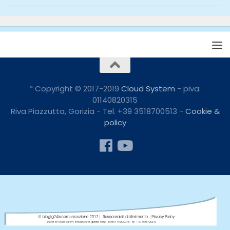
* Copyright © 2017-2019
Cloud System
- piva:
01140820315
Riva Piazzutta, Gorizia - Tel. +39 3518700513 -
Cookie &
policy