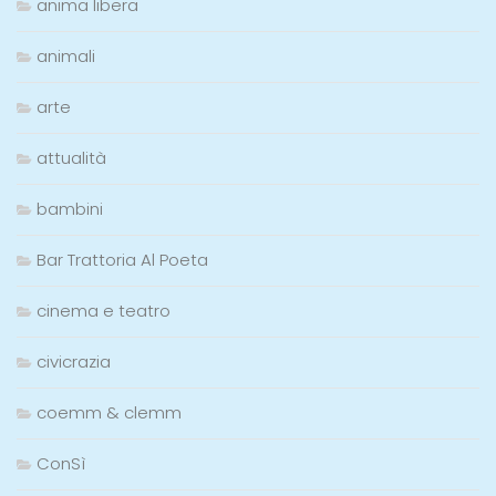
anima libera
animali
arte
attualità
bambini
Bar Trattoria Al Poeta
cinema e teatro
civicrazia
coemm & clemm
ConSì