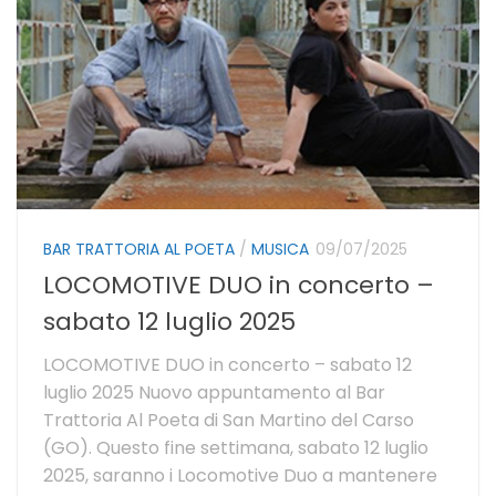
BAR TRATTORIA AL POETA
/
MUSICA
09/07/2025
LOCOMOTIVE DUO in concerto –
sabato 12 luglio 2025
LOCOMOTIVE DUO in concerto – sabato 12
luglio 2025 Nuovo appuntamento al Bar
Trattoria Al Poeta di San Martino del Carso
(GO). Questo fine settimana, sabato 12 luglio
2025, saranno i Locomotive Duo a mantenere