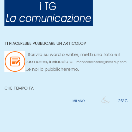
TI PIACEREBBE PUBBLICARE UN ARTICOLO?
Scrivilo su
word
o
writer
, metti una
foto e il
tuo nome, inviacelo a:
ilmondocheiosono@beezzup.com
...e noi lo pubblicheremo.
CHE TEMPO FA