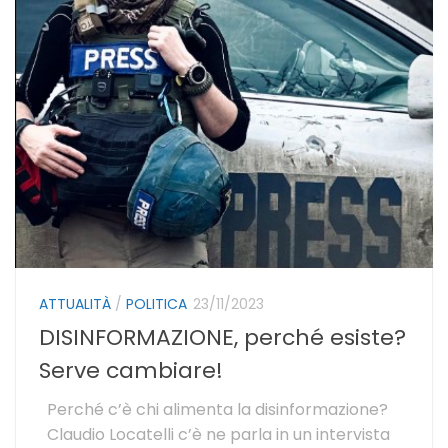
ATTUALITÀ
/
POLITICA
23/11/2023
DISINFORMAZIONE, perché esiste?
Serve cambiare!
Perché c’è chi alimenta la disinformazione?
Claudio Locatelli c’è ne parla in un intervista