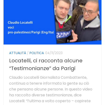
ATTUALITÀ
/
POLITICA
04/11/2023
Locatelli, ci racconta alcune
“Testimonianze” da Parigi
Claudio Locatelli Giornalista Combattente,
continua a tenere informata la gente su ciò
che pensano alcune persone. In questo video
ha raccolto diverse testimonianze, dice
Locatelli: “l’ultima a volto coperto – capirete