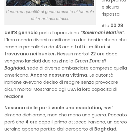
e sicura
L’enorme quantità di gente presente al funerale
risposta.
dei morti dell’attacco
Alle
00:28
dell’8 gennaio
parte l’operazione
“Soleimani Martire”
.
L’Iran manda diversi missili contro due basi irachene che
erano in pre-allerta da 48 ore e
tutti i militari si
trovavano nei bunker.
Nessun morto!
22 ore
dopo
vengono lanciati due razzi nella
Green Zone di
Baghdad
, sede di diverse ambasciate compresa quella
americana.
Ancora nessuna vittima.
Le autorità
iraniane avevano deciso di reagire senza provocare
alcun morto! Mostrando agli USA la loro capacità di
reazione.
Nessuna delle parti vuole una escalation,
così
almeno dichiarano, men che meno una guerra. Peccato
però che
4 ore
dopo il primo attacco iraniano, un aereo
ucraino appena partito dall’aeroporto di
Baghdad,