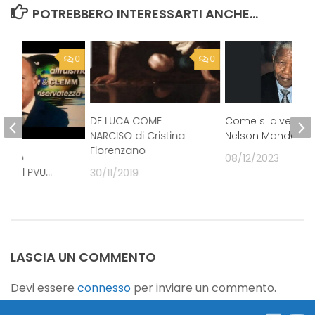
POTREBBERO INTERESSARTI ANCHE...
0
0
DE LUCA COME
Come si diventa
NARCISO di Cristina
Nelson Mandela?
Florenzano
Sarlo
08/12/2023
io del PVU…
30/11/2019
18
LASCIA UN COMMENTO
Devi essere
connesso
per inviare un commento.