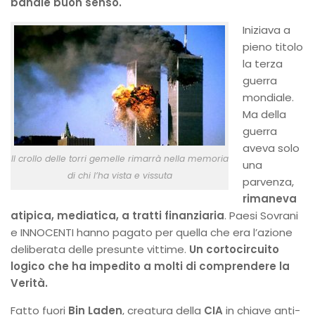
banale buon senso.
Iniziava a
pieno titolo
la terza
guerra
mondiale.
Ma della
guerra
aveva solo
Il crollo delle torri gemelle rimarrà nella memoria
una
di chi l’ha vista e vissuta
parvenza,
rimaneva
atipica, mediatica, a tratti finanziaria
. Paesi Sovrani
e INNOCENTI hanno pagato per quella che era l’azione
deliberata delle presunte vittime.
Un cortocircuito
logico che ha impedito a molti di comprendere la
Verità.
Fatto fuori
Bin Laden
, creatura della
CIA
in chiave anti-