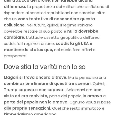
dell’attacco del drone, non farebbe alcuna
differenza.
La prepotenza dei militari che si rifiutano di
rispondere ai senatori repubblicani non sarebbe altro
che un
vano tentativo di nascondere questa
collusione.
Nel futuro, quindi, il regime iraniano
dovrebbe restare al suo posto e
nulla dovrebbe
cambiare.
L’attuale assetto geopolitico dell’area
soddisfa il regime iraniano,
soddisfa gli USA e
mantiene lo status quo,
nel quale fare affari e
prosperare!
Dove stia la verità non lo so
Magari si trova ancora altrove.
Ma io penso sia una
combinazione lineare di questi tre scenari.
Quindi,
Trump sapeva e non sapeva
… Soleimani era
ben
visto ed era malvisto,
parte del popolo
lo amava e
parte del popolo non lo amava.
Ognuno valuti in base
alle proprie sensazioni.
Quel che resta immutato è
l’imperialismo americano.