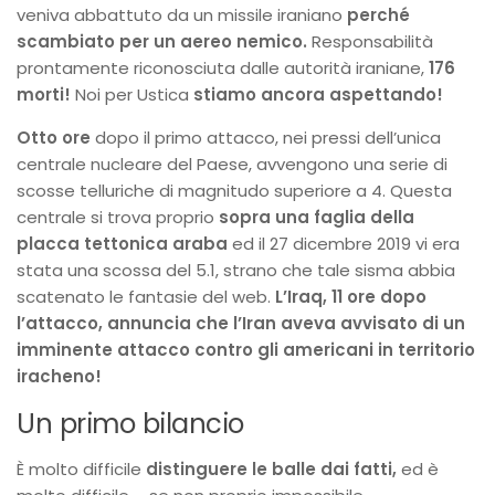
veniva abbattuto da un missile iraniano
perché
scambiato per un aereo nemico.
Responsabilità
prontamente riconosciuta dalle autorità iraniane,
176
morti!
Noi per Ustica
stiamo ancora aspettando!
Otto ore
dopo il primo attacco, nei pressi dell’unica
centrale nucleare del Paese, avvengono una serie di
scosse telluriche di magnitudo superiore a 4. Questa
centrale si trova proprio
sopra una faglia della
placca tettonica araba
ed il 27 dicembre 2019 vi era
stata una scossa del 5.1, strano che tale sisma abbia
scatenato le fantasie del web.
L’Iraq,
11 ore dopo
l’attacco, annuncia che l’Iran aveva avvisato di un
imminente attacco contro gli americani in territorio
iracheno!
Un primo bilancio
È molto difficile
distinguere le balle dai fatti,
ed è