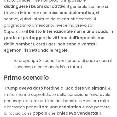
molto difficile – se non proprio impossibile –
distinguere i buoni dai cattivi.
Il generale iraniano si
trovava in Iraq per una
missione diplomatica
, si
sentiva, quindi, al sicuro da eventuali attacchi. Il
pragmatismo americano, invece, ha prevalso!
Dopotutto
il Diritto Internazionale non è uno scudo in
grado di proteggere le vittime dell’imperialismo
dalle bombe!
E certi Paesi
non sono diventati
egemoni rispettando le regole.
Io propongo 3 scenari per cercare di capire cosa è
successo e cosa accadrà in futuro.
Primo scenario
Trump aveva dato l’ordine di uccidere Soleimani,
e i
militari hanno approfittato della condizione favorevole
per eseguire l’ordine. L’Iran ha risposto in maniera mite
all’attacco per
evitare una escalation
e non perdere
la faccia con il
popolo
che
chiedeva vendetta!
Il