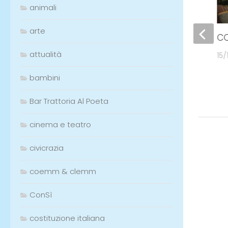
animali
arte
Il mondo del futuro
CO
governato dalla legge
attualità
15/
naturale
bambini
05/07/2025
Bar Trattoria Al Poeta
cinema e teatro
civicrazia
coemm & clemm
ConSì
costituzione italiana