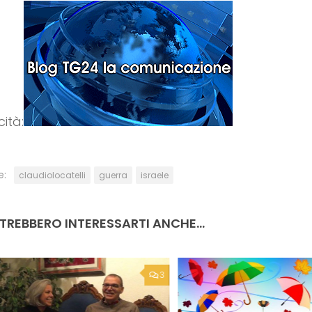
cità:
e:
claudiolocatelli
guerra
israele
TREBBERO INTERESSARTI ANCHE...
3