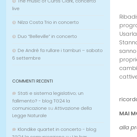
The music of Curtis Clark, concerto
live
Ribadi
Nilza Costa Trio in concerto
progra
Usarla
Duo “Belleville” in concerto
Stanno
De André fa rullare i tamburi – sabato
sanno 
6 settembre
propri
cambie
cattive
COMMENTI RECENTI
Stati e sistema legislativo; un
ricord
fallimento? - blog TG24 la
comunicazione
su
Attivazione della
MAI M
Legge Naturale
alla p
Klondike quartet in concerto - blog
TG24 la comunicazione
su
Un bar