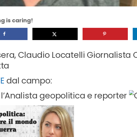
g is caring!
 sera, Claudio Locatelli Giornalist
tta
E
dal campo:
l’Analista geopolitica e reporter