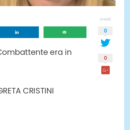
SHARE
0
a Combattente era in
0
GRETA CRISTINI