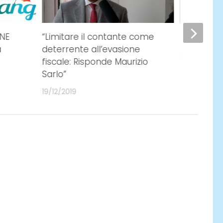
NE
“Limitare il contante come
banner
a
deterrente all’evasione
29/12/2018
fiscale: Risponde Maurizio
Sarlo”
19/12/2019