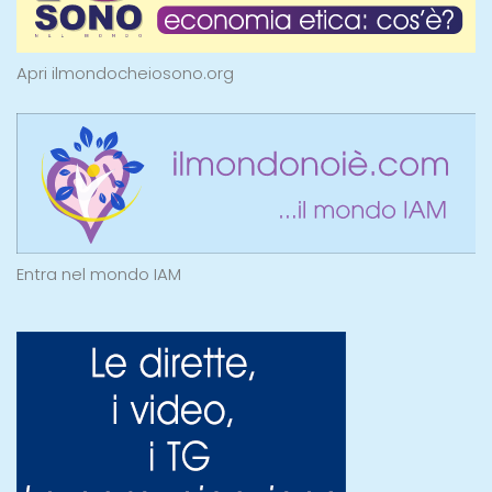
Apri ilmondocheiosono.org
Entra nel mondo IAM