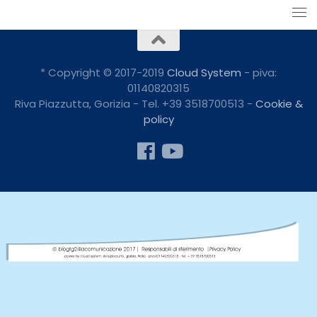
* Copyright © 2017-2019
Cloud System
- piva:
01140820315
Riva Piazzutta, Gorizia - Tel. +39 3518700513 -
Cookie &
policy