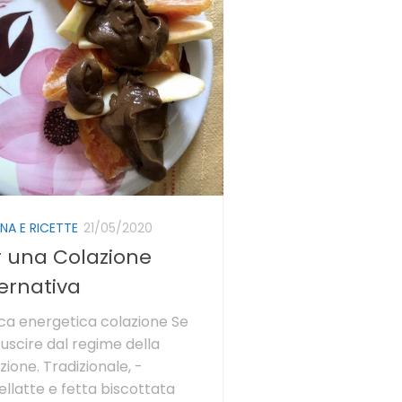
NA E RICETTE
21/05/2020
r una Colazione
ernativa
a energetica colazione Se
 uscire dal regime della
zione. Tradizionale, -
ellatte e fetta biscottata