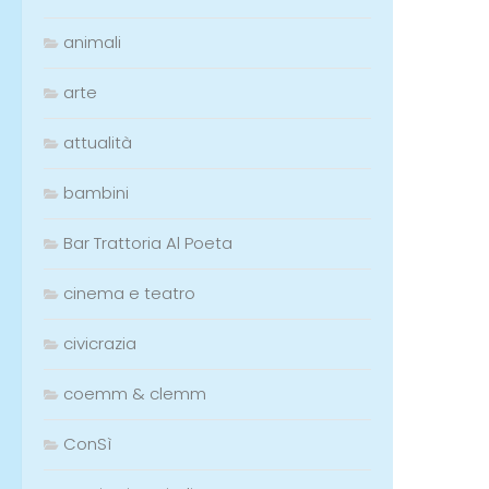
animali
arte
attualità
bambini
Bar Trattoria Al Poeta
cinema e teatro
civicrazia
coemm & clemm
ConSì