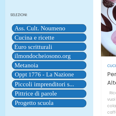
SELEZIONI:
CUCI
Pe
Alt
Ricc
vuoi
cola
caff