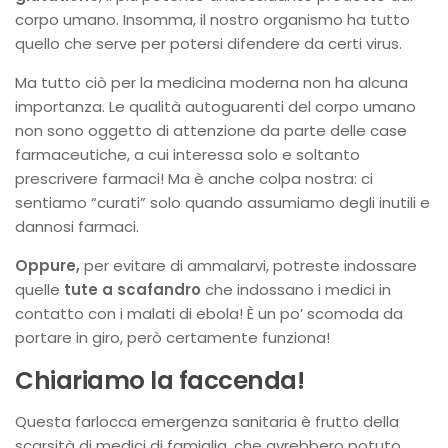
corpo umano. Insomma, il nostro organismo ha tutto
quello che serve per potersi difendere da certi virus.
Ma tutto ciò per la medicina moderna non ha alcuna
importanza. Le qualità autoguarenti del corpo umano
non sono oggetto di attenzione da parte delle case
farmaceutiche, a cui interessa solo e soltanto
prescrivere farmaci! Ma è anche colpa nostra: ci
sentiamo “curati” solo quando assumiamo degli inutili e
dannosi farmaci.
Oppure,
per evitare di ammalarvi, potreste indossare
quelle
tute a scafandro
che indossano i medici in
contatto con i malati di ebola! È un po’ scomoda da
portare in giro, però certamente funziona!
Chiariamo la faccenda!
Questa farlocca emergenza sanitaria è frutto della
scarsità di medici di famiglia, che avrebbero potuto