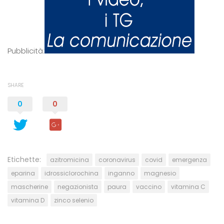
Pubblicità:
SHARE
0
0
Etichette:
azitromicina
coronavirus
covid
emergenza
eparina
idrossiclorochina
inganno
magnesio
mascherine
negazionista
paura
vaccino
vitamina C
vitamina D
zinco selenio