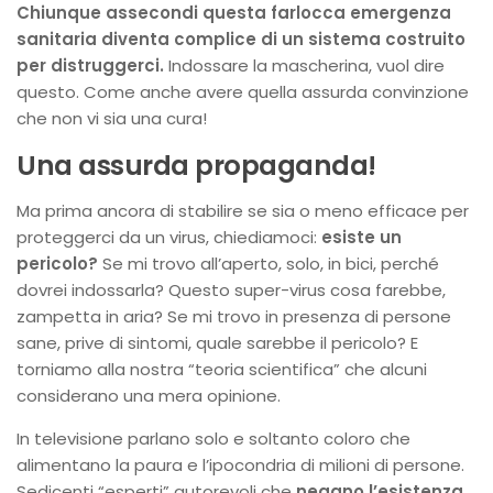
Chiunque assecondi questa farlocca emergenza
sanitaria diventa complice di un sistema costruito
per distruggerci.
Indossare la mascherina, vuol dire
questo. Come anche avere quella assurda convinzione
che non vi sia una cura!
Una assurda propaganda!
Ma prima ancora di stabilire se sia o meno efficace per
proteggerci da un virus, chiediamoci:
esiste un
pericolo?
Se mi trovo all’aperto, solo, in bici, perché
dovrei indossarla? Questo super-virus cosa farebbe,
zampetta in aria? Se mi trovo in presenza di persone
sane, prive di sintomi, quale sarebbe il pericolo? E
torniamo alla nostra “teoria scientifica” che alcuni
considerano una mera opinione.
In televisione parlano solo e soltanto coloro che
alimentano la paura e l’ipocondria di milioni di persone.
Sedicenti “esperti” autorevoli che
negano l’esistenza