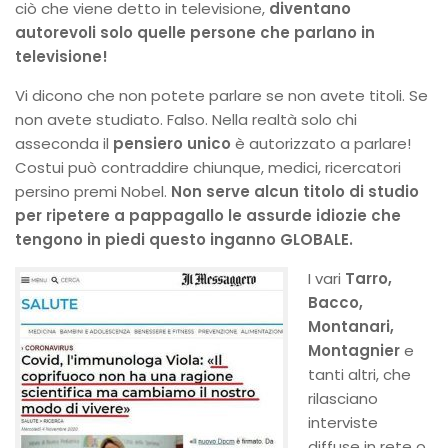
ciò che viene detto in televisione,
diventano
autorevoli solo quelle persone che parlano in
televisione!
Vi dicono che non potete parlare se non avete titoli. Se
non avete studiato. Falso. Nella realtà solo chi
asseconda il
pensiero unico
è autorizzato a parlare!
Costui può contraddire chiunque, medici, ricercatori
persino premi Nobel.
Non serve alcun titolo di studio
per ripetere a pappagallo le assurde idiozie che
tengono in piedi questo inganno GLOBALE.
I vari
Tarro,
Bacco,
Montanari,
Montagnier
e
tanti altri, che
rilasciano
interviste
diffuse in rete o