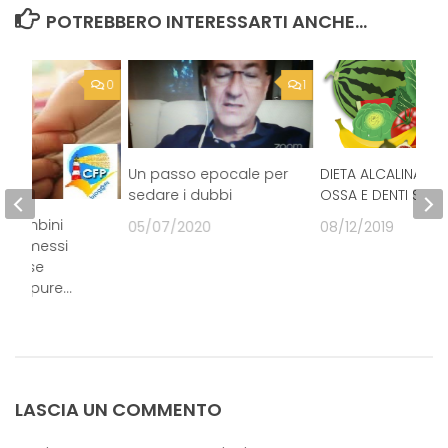
POTREBBERO INTERESSARTI ANCHE...
0
1
Un passo epocale per
DIETA ALCALINA PE
sedare i dubbi
OSSA E DENTI SANI!
i bambini
05/07/2020
08/12/2019
 ammessi
solo se
i. Oppure…
19
LASCIA UN COMMENTO