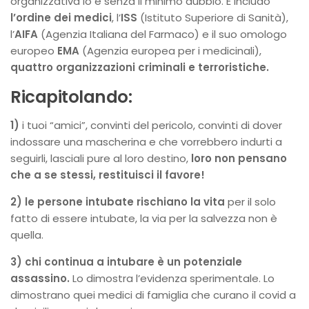
organizzativa lo è senza il minimo dubbio. E includo
l’ordine dei medici
, l’
ISS
(Istituto Superiore di Sanità),
l’
AIFA
(Agenzia Italiana del Farmaco) e il suo omologo
europeo
EMA
(Agenzia europea per i medicinali),
quattro organizzazioni criminali e terroristiche.
Ricapitolando:
1)
i tuoi “amici”, convinti del pericolo, convinti di dover
indossare una mascherina e che vorrebbero indurti a
seguirli, lasciali pure al loro destino,
loro non pensano
che a se stessi, restituisci il favore!
2)
le persone intubate rischiano la vita
per il solo
fatto di essere intubate, la via per la salvezza non è
quella.
3)
chi continua a intubare è un potenziale
assassino.
Lo dimostra l’evidenza sperimentale. Lo
dimostrano quei medici di famiglia che curano il covid a