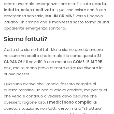
esiste una reale emergenza sanitaria. E’ stata
creata
,
indotta
,
voluta
,
coltivata!
Quel che esiste non è una
emergenza sanitaria,
MA UN CRIMINE
verso il popolo
italiano. Un crimine che si manifesta sotto forma di una
apparente emergenza sanitaria.
Siamo fottuti?
Certo che siamo fottuti. Ma lo siamo perché ancora
nessuno ha capito che le malattie come questa
SI
CURANO!
E il covid19 è una malattia
COME LE ALTRE
…
anzi, molto meno grave di tante altre! Ma diventa la
nuova peste!
Qualcuno diceva che i medici fossero complici di
questo “crimine”. Io non ci volevo credere, ma per quel
che vedo e continuo a vedere devo dedurne che
avessero ragione loro.
I medici sono complici
di
questa situazione, non tutti, certo, ma la “struttura”