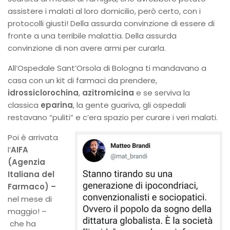
assistere i malati al loro domicilio, però certo, con i
protocolli giusti! Della assurda convinzione di essere di
fronte a una terribile malattia. Della assurda
convinzione di non avere armi per curarla.
All’Ospedale Sant’Orsola di Bologna ti mandavano a
casa con un kit di farmaci da prendere,
idrossiclorochina
,
azitromicina
e se serviva la
classica
eparina
, la gente guariva, gli ospedali
restavano “puliti” e c’era spazio per curare i veri malati.
Poi è arrivata
l’
AIFA
(Agenzia
Italiana del
Farmaco) –
nel mese di
maggio! –
che ha