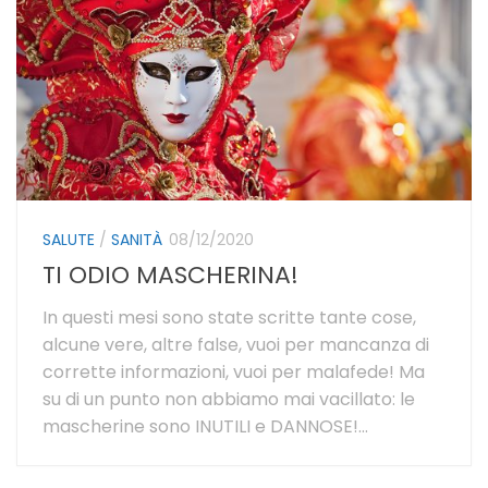
SALUTE
/
SANITÀ
08/12/2020
TI ODIO MASCHERINA!
In questi mesi sono state scritte tante cose,
alcune vere, altre false, vuoi per mancanza di
corrette informazioni, vuoi per malafede! Ma
su di un punto non abbiamo mai vacillato: le
mascherine sono INUTILI e DANNOSE!...