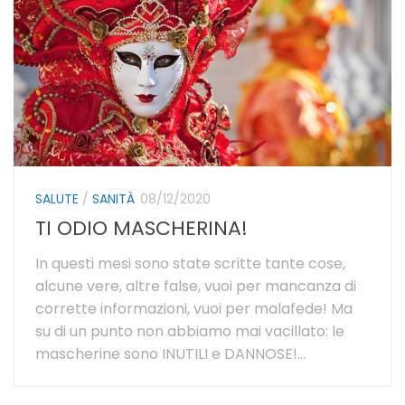
SALUTE
/
SANITÀ
08/12/2020
TI ODIO MASCHERINA!
In questi mesi sono state scritte tante cose,
alcune vere, altre false, vuoi per mancanza di
corrette informazioni, vuoi per malafede! Ma
su di un punto non abbiamo mai vacillato: le
mascherine sono INUTILI e DANNOSE!...