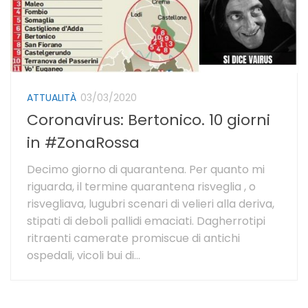
ATTUALITÀ
03/03/2020
Coronavirus: Bertonico. 10 giorni
in #ZonaRossa
Decimo giorno di quarantena. Per quanto mi
riguarda, il termine quarantena risveglia , o
risvegliava, lugubri scenari di velieri alla deriva,
stipati di deboli pallidi emaciati. Dagherrotipi
ritraenti camerate promiscue di antichi
ospedali, vicoli bui di...