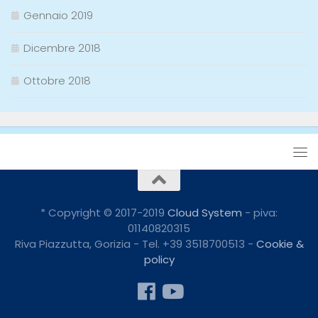
Gennaio 2019
Dicembre 2018
Ottobre 2018
* Copyright © 2017-2019
Cloud System
- piva:
01140820315
Riva Piazzutta, Gorizia - Tel. +39 3518700513 -
Cookie &
policy