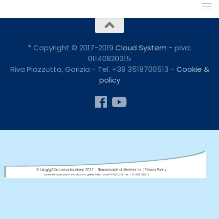
* Copyright © 2017-2019
Cloud System
- piva:
01140820315
Riva Piazzutta, Gorizia - Tel. +39 3518700513 -
Cookie &
policy