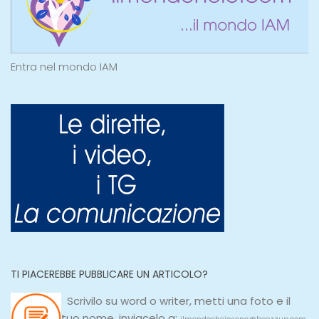
Entra nel mondo IAM
TI PIACEREBBE PUBBLICARE UN ARTICOLO?
Scrivilo su
word
o
writer
, metti una
foto e il
tuo nome, inviacelo a: