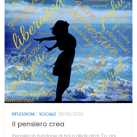
RIFLESSIONI
/
SOCIALE
28/06/2020
Il pensiero crea
Pensieri in funzione di noi o degli altri! Tu, noi,