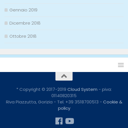
Gennaio 2019
Dicembre 2018
Ottobre 2018
* Copyright © 2017-2019
Cloud System
- piva:
01140820315
Riva Piazzutta, Gorizia - Tel. +39 3518700513 -
Cookie &
policy