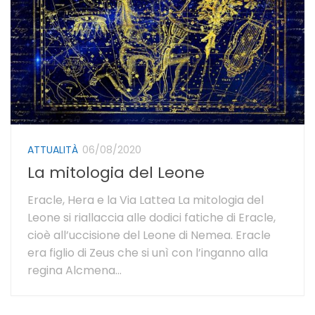
ATTUALITÀ
06/08/2020
La mitologia del Leone
Eracle, Hera e la Via Lattea La mitologia del
Leone si riallaccia alle dodici fatiche di Eracle,
cioè all’uccisione del Leone di Nemea. Eracle
era figlio di Zeus che si unì con l’inganno alla
regina Alcmena...