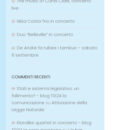
The music of Curtis Clark, concerto
live
Nilza Costa Trio in concerto
Duo “Belleville” in concerto
De André fa rullare i tamburi – sabato
6 settembre
COMMENTI RECENTI
Stati e sistema legislativo; un
fallimento? - blog TG24 la
comunicazione
su
Attivazione della
Legge Naturale
Klondike quartet in concerto - blog
TG24 la comunicazione
su
Un bar