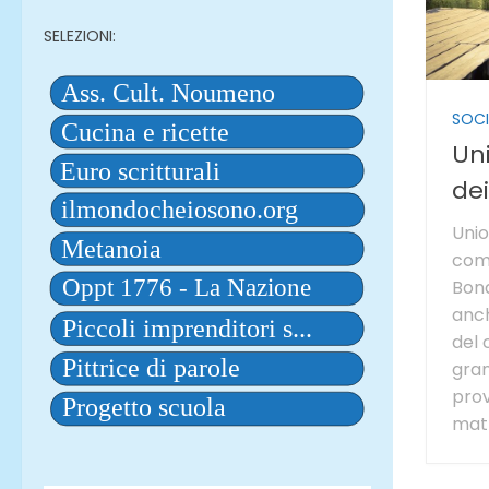
SELEZIONI:
SOCI
Uni
de
Union
comu
Bon
anch
del 
gra
prov
matr