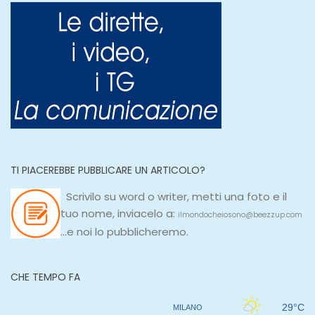
TI PIACEREBBE PUBBLICARE UN ARTICOLO?
Scrivilo su
word
o
writer
, metti una
foto e il
tuo nome, inviacelo a:
ilmondocheiosono@beezzup.com
...e noi lo pubblicheremo.
CHE TEMPO FA