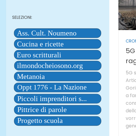
SELEZIONI:
CRO
5G 
ra
5G s
Arti
Gori
a fa
cons
dell
vorr
gene