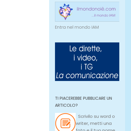
Entra nel mondo IAM
TI PIACEREBBE PUBBLICARE UN
ARTICOLO?
Scrivilo su
word
o
writer
, metti una
foto e il tuo nome,