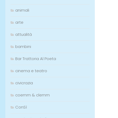
animali
arte
attualità
bambini
Bar Trattoria Al Poeta
cinema e teatro
civicrazia
coemm & clemm
ConSì