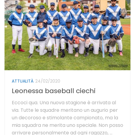
ATTUALITÀ
24/02/2020
Leonessa baseball ciechi
Eccoci qua. Una nuova stagione è arrivata al
via. Tutte le squadre meritano un augurio per
un decoroso e stimolante campionato, ma la
mia squadra ne merita uno speciale. Non posso
arrivare personalmente ad ogni ragazzo, ...