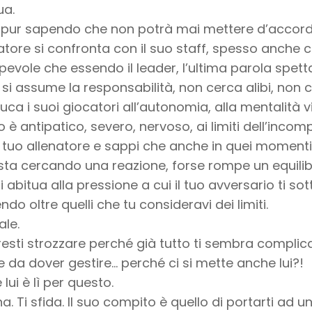
ua.
a pur sapendo che non potrà mai mettere d’accordo
natore si confronta con il suo staff, spesso anche c
evole che essendo il leader, l’ultima parola spetta 
 si assume la responsabilità, non cerca alibi, non 
ca i suoi giocatori all’autonomia, alla mentalità v
 è antipatico, severo, nervoso, ai limiti dell’incomp
l tuo allenatore e sappi che anche in quei moment
sta cercando una reazione, forse rompe un equilibr
i abitua alla pressione a cui il tuo avversario ti sot
ndo oltre quelli che tu consideravi dei limiti.
ale.
resti strozzare perché già tutto ti sembra compli
e da dover gestire… perché ci si mette anche lui?!
lui è lì per questo.
na. Ti sfida. Il suo compito è quello di portarti ad un