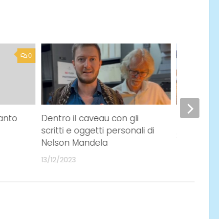
0
Santo
Dentro il caveau con gli
Tutto per l
scritti e oggetti personali di
28/03/2020
Nelson Mandela