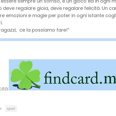
essere sempre un sorriso, è un gioco ed in ogni 
deve regalare gioia, deve regalare felicità. Un 
re emozioni e magie per poter in ogni istante coglie
i.
ragazzi, ce la possiamo fare!”
cità: