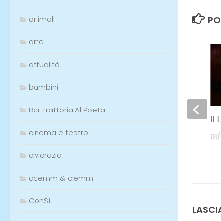
animali
arte
Etichett
attualità
bambini
PO
Bar Trattoria Al Poeta
0
cinema e teatro
civicrazia
coemm & clemm
Il Burchiello-crociera nella
Il
ConSì
Riviera del Brenta
01
01/07/2020