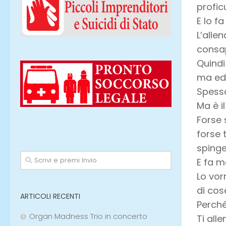
profic
E lo f
L’alle
consap
Quindi
ma edu
Spesso
Ma è i
Forse 
forse t
spinge
E fa m
Lo vor
di cos
ARTICOLI RECENTI
Perché 
Organ Madness Trio in concerto
Ti alle