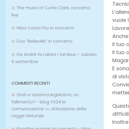
Tecnic
The music of Curtis Clark, concerto
L’alle
live
vuole 
Lavore
Nilza Costa Trio in concerto
Anche 
Duo “Belleville” in concerto
Il tuo
Il tuo
De André fa rullare i tamburi – sabato
Magari
6 settembre
E sono
di vis
COMMENTI RECENTI
Convie
metter
Stati e sistema legislativo; un
fallimento? - blog TG24 la
Questo
comunicazione
su
Attivazione della
difficili
Legge Naturale
Inoltr
Klondike quartet in concerto - blog