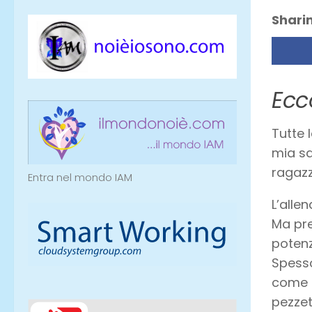
Sharin
Ecc
Tutte 
mia sq
ragazz
Entra nel mondo IAM
L’alle
Ma pre
potenz
Spesso
come p
pezzet