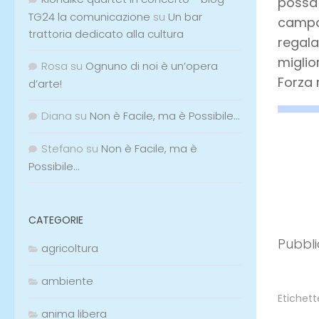
possa 
TG24 la comunicazione
su
Un bar
campo 
trattoria dedicato alla cultura
regala
miglior
Rosa
su
Ognuno di noi è un’opera
Forza 
d’arte!
Diana
su
Non è Facile, ma è Possibile…
Stefano
su
Non è Facile, ma è
Possibile…
Pubbli
CATEGORIE
agricoltura
ambiente
anima libera