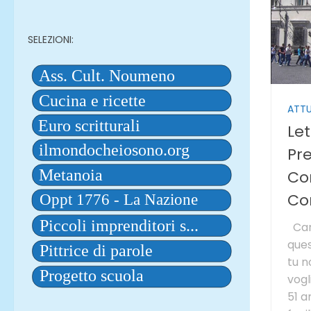
SELEZIONI:
ATTU
Let
Pr
Co
Co
Car
ques
tu n
vogl
51 a