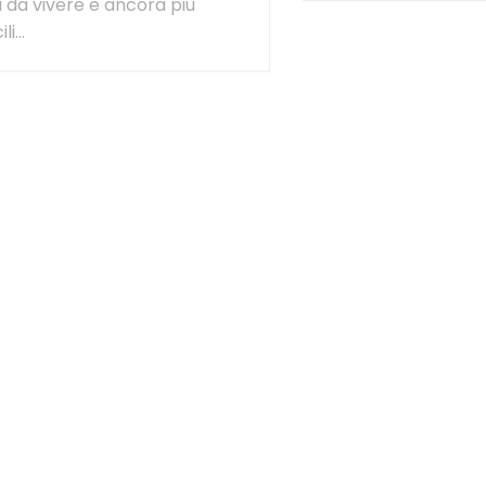
li da vivere e ancora più
li...