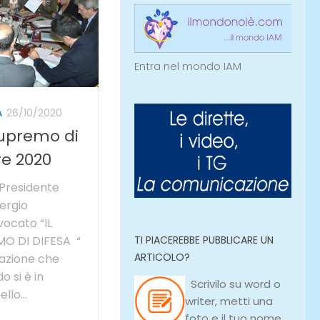
Entra nel mondo IAM
A
26/10/2020
Supremo di
re 2020
l Presidente
ergio
vocato “IL
TI PIACEREBBE PUBBLICARE UN
O DI DIFESA “
ARTICOLO?
 azione che
 si è in
Scrivilo su
word
o
lo...
writer
, metti una
foto e il tuo nome,