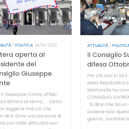
ALITÀ
/
POLITICA
28/10/2020
ATTUALITÀ
/
POLITIC
tera aperta al
Il Consiglio 
esidente del
difesa Ottob
nsiglio Giuseppe
Per chi non lo sa i
nte
della Repubblica S
Mattarella ha con
o Giuseppe Conte, affido
CONSIGLIO SUPREM
ta lettera al vento, … tanto
Si dice che sia un
on leggerai mai ciò che
avviene solo quando
io dirti. Sono una persona di
guerra, sarebbe bel
nni con mille difficoltà non