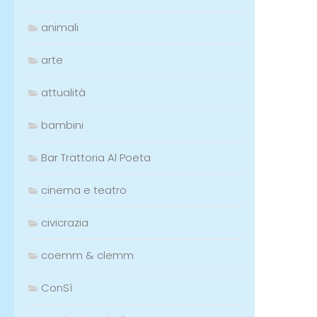
animali
arte
attualità
bambini
Bar Trattoria Al Poeta
cinema e teatro
civicrazia
coemm & clemm
ConSì