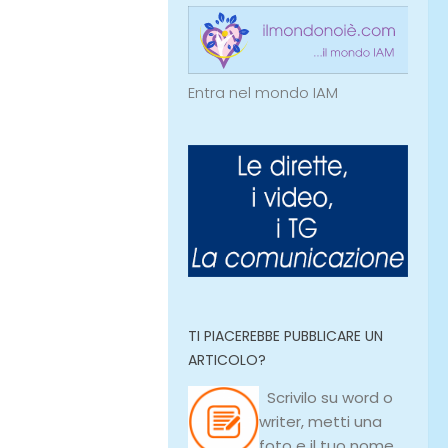
Entra nel mondo IAM
TI PIACEREBBE PUBBLICARE UN
ARTICOLO?
Scrivilo su
word
o
writer
, metti una
foto e il tuo nome,