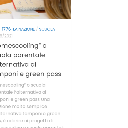
 1776-LA NAZIONE
/
SCUOLA
8/2021
omescooling” o
uola parentale
lternativa ai
mponi e green pass
escooling” o scuola
ntale l’alternativa ai
poni e green pass Una
zione molto semplice
alternativa tamponi o green
, è aderire ai progetti di
scooling o scuole parentali.