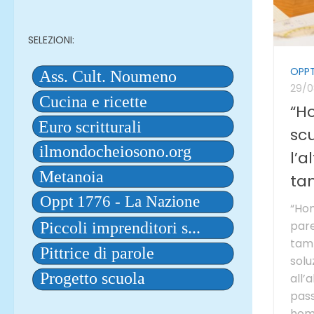
SELEZIONI:
OPPT
29/0
“H
sc
l’a
ta
“Hom
pare
tam
solu
all’
pass
home