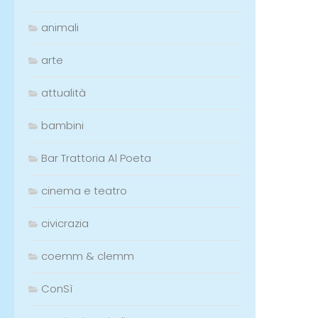
animali
arte
attualità
bambini
Bar Trattoria Al Poeta
cinema e teatro
civicrazia
coemm & clemm
ConSì