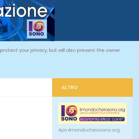
rotect your privacy, but will also prevent the owner
ALTRO
Apri ilmondocheiosono.org