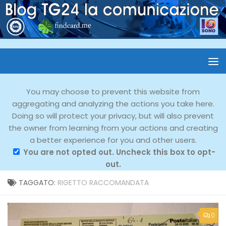
You may choose to prevent this website from
aggregating and analyzing the actions you take here.
Doing so will protect your privacy, but will also prevent
the owner from learning from your actions and creating
a better experience for you and other users.
You are not opted out. Uncheck this box to opt-
out.
TAGGATO:
RIGETTO RACCOMANDATA
0