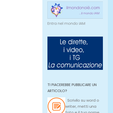
Entra nel mondo IAM
TI PIACEREBBE PUBBLICARE UN
ARTICOLO?
Scrivilo su
word
o
writer
, metti una
foto e il tuo nome,