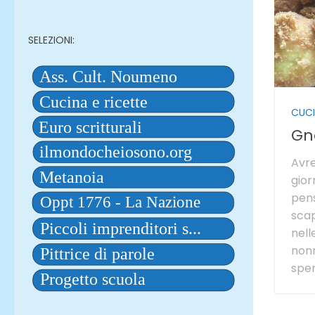
SELEZIONI:
CUCI
Gn
Avre
gior
pens
scap
nell
nonn
sper