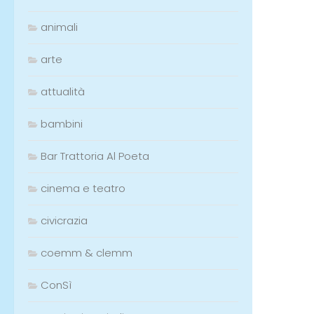
animali
arte
attualità
bambini
Bar Trattoria Al Poeta
cinema e teatro
civicrazia
coemm & clemm
ConSì