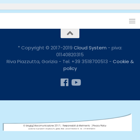
* Copyright © 2017-2019
Cloud System
- piva:
01140820315
Riva Piazzutta, Gorizia - Tel. +39 3518700513 -
Cookie &
policy