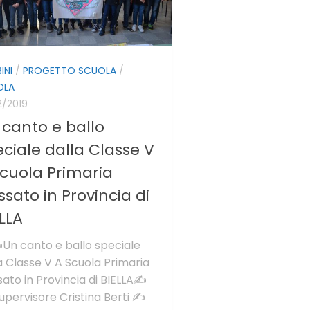
INI
/
PROGETTO SCUOLA
/
OLA
2/2019
 canto e ballo
ciale dalla Classe V
Scuola Primaria
sato in Provincia di
LLA
n canto e ballo speciale
a Classe V A Scuola Primaria
ato in Provincia di BIELLA✍
pervisore Cristina Berti ✍