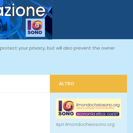
rotect your privacy, but will also prevent the owner
ALTRO
Apri ilmondocheiosono.org