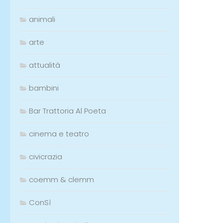
animali
arte
attualità
bambini
Bar Trattoria Al Poeta
cinema e teatro
civicrazia
coemm & clemm
ConSì