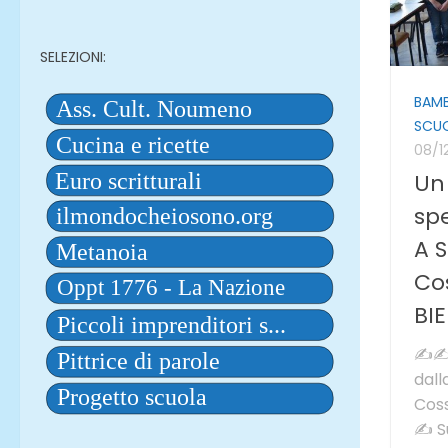
SELEZIONI:
BAMB
SCU
08/1
Un
spe
A 
Cos
BIE
✍✍U
dall
Coss
✍ Su