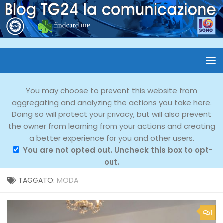
You may choose to prevent this website from
aggregating and analyzing the actions you take here.
Doing so will protect your privacy, but will also prevent
the owner from learning from your actions and creating
a better experience for you and other users.
You are not opted out. Uncheck this box to opt-
out.
TAGGATO:
MODA
1