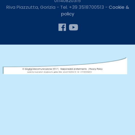
01140820315
Riva Piazzutta, Gorizia - Tel. +39 3518700513 -
Cookie &
policy