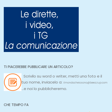
TI PIACEREBBE PUBBLICARE UN ARTICOLO?
Scrivilo su
word
o
writer
, metti una
foto e il
tuo nome, inviacelo a:
ilmondocheiosono@beezzup.com
...e noi lo pubblicheremo.
CHE TEMPO FA