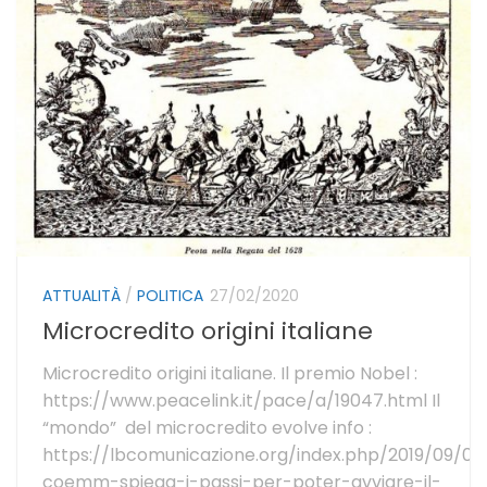
ATTUALITÀ
/
POLITICA
27/02/2020
Microcredito origini italiane
Microcredito origini italiane. Il premio Nobel :
https://www.peacelink.it/pace/a/19047.html Il
“mondo” del microcredito evolve info :
https://lbcomunicazione.org/index.php/2019/09/07/
coemm-spiega-i-passi-per-poter-avviare-il-