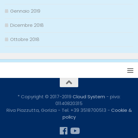
Gennaio 2019
Dicembre 2018
Ottobre 2018
* Copyright © 2017-2019
Cloud System
- piva:
01140820315
Riva Piazzutta, Gorizia - Tel. +39 3518700513 -
Cookie &
policy