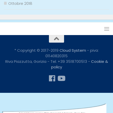
Ottobre 2018
* Copyright © 2017-2019
Cloud System
- piva:
01140820315
Riva Piazzutta, Gorizia - Tel. +39 3518700513 -
Cookie &
policy