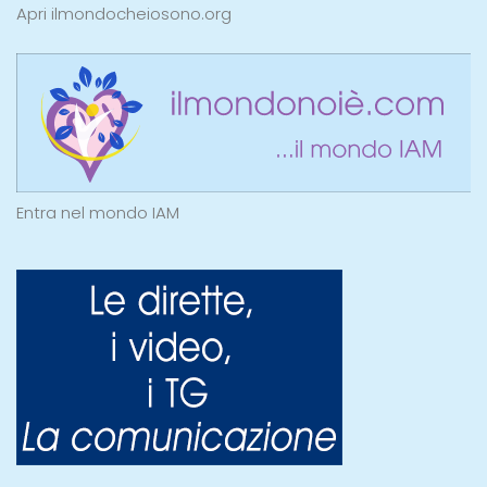
Apri ilmondocheiosono.org
Entra nel mondo IAM